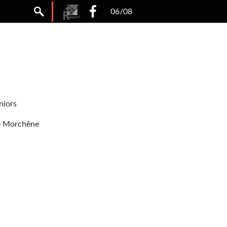
06/08
niors
de Morchêne